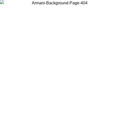
현지 콘텐츠를 보고 온라인으로 구매하려면 거주 중인 국가를 선택하세
요.
국가/지역
계속
United States