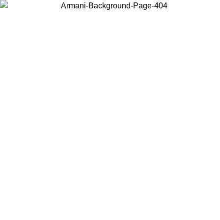
현지 콘텐츠를 보고 온라인으로 구매하려면 거주 중인 국가를 선택하세
요.
국가/지역
계속
United States