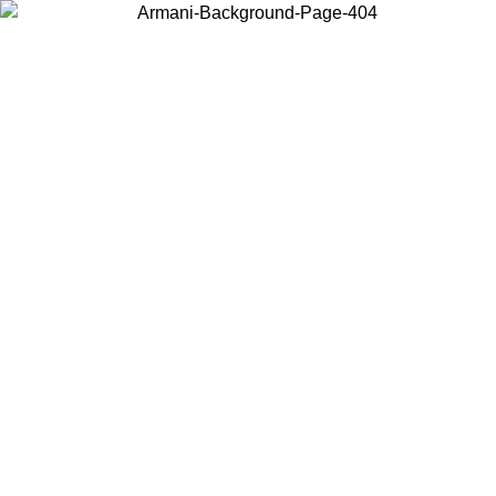
Wählen Sie das Land, in dem Sie sich befinden, um lokale Inhalte zu
sehen und online zu kaufen.
Land/Region
Weiter
United States