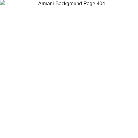
Elija el país en el que se encuentra para ver el contenido local y
comprar en línea.
País/Región
Continuar
United States
Acceda a tu cuenta para obtener el envío gratuito en pedidos superiores a
150€