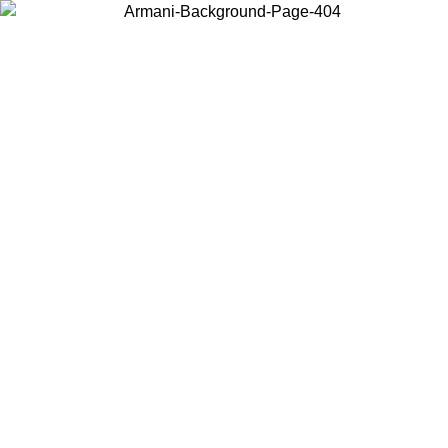
Acceda a su cuenta para obtener el envío estándar gratuito en pedidos
superiores a $150