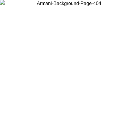
Choisissez le pays dans lequel vous vous trouvez pour voir le contenu
local et acheter en ligne.
Pays/Région
Continuer
United States