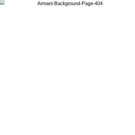
Choisissez le pays dans lequel vous vous trouvez pour voir le contenu
local et acheter en ligne.
Pays/Région
Continuer
United States
Connectez-vous à votre compte pour bénéficier de la livraiso
gratuite à partir de 140 CHF d'achats