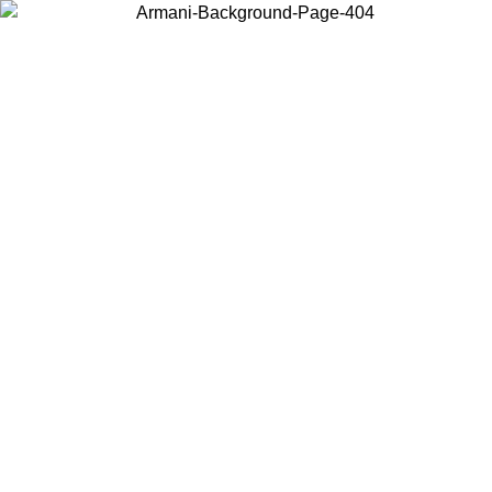
Choisissez le pays dans lequel vous vous trouvez pour voir le contenu
local et acheter en ligne.
Pays/Région
Continuer
United States
Connectez-vous à votre compte pour bénéficier d
QU'AU 02/09
gratuite à partir de 140 CHF d'acha