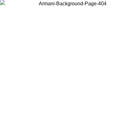
Choisissez le pays dans lequel vous vous trouvez pour voir le contenu
local et acheter en ligne.
Pays/Région
Continuer
United States
Connectez-vous à votre compte pour bénéficier de la livraison
gratuite à partir de 140 CHF d'achats