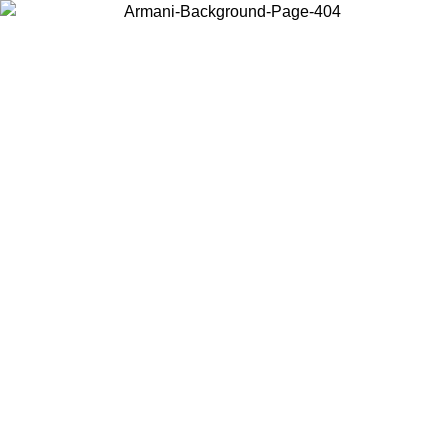
Choisissez le pays dans lequel vous vous trouvez pour voir le contenu
local et acheter en ligne.
Pays/Région
Continuer
United States
Connectez-vous à votre compte pour bénéficier de la livraison gratuite à part
de 140 CHF d'achats