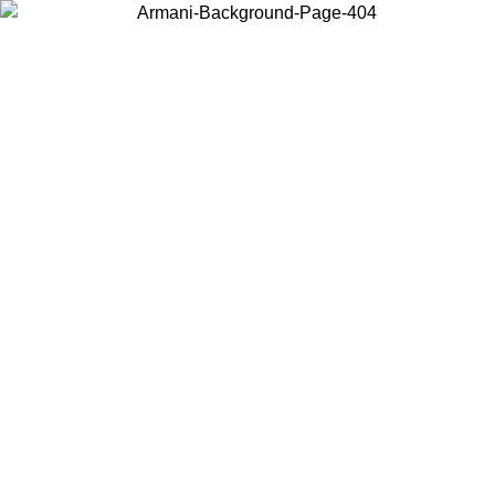
Choisissez le pays dans lequel vous vous trouvez pour voir le contenu
local et acheter en ligne.
Pays/Région
Continuer
United States
Connectez-vous à votre compte pour bénéficier de la livraison gratuite à part
de 140 CHF d'achats