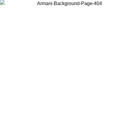
Choisissez le pays dans lequel vous vous trouvez pour voir le contenu
local et acheter en ligne.
Pays/Région
Continuer
United States
Connectez-vous à votre compte pour bénéficier de la livraison gratuite à part
de 150 € d'achats