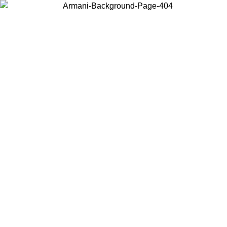
Choisissez le pays dans lequel vous vous trouvez pour voir le contenu
local et acheter en ligne.
Pays/Région
Continuer
United States
Connectez-vous à votre compte pour bénéficier de la livraison gratuite à part
de 150 € d'achats