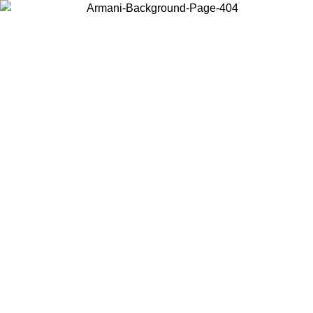
Choisissez le pays dans lequel vous vous trouvez pour voir le contenu
local et acheter en ligne.
Pays/Région
Continuer
United States
Connectez-vous à votre compte pour bénéficier de la livraison gratuite à part
de 150 € d'achats