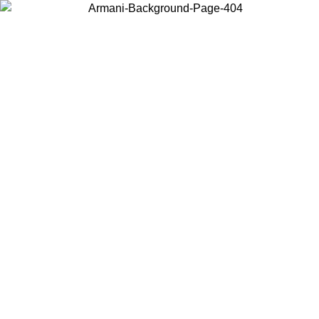
현지 콘텐츠를 보고 온라인으로 구매하려면 거주 중인 국가를 선택하세
요.
국가/지역
계속
United States