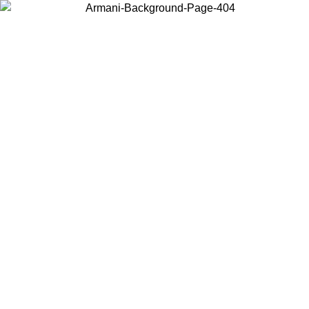
Choisissez le pays dans lequel vous vous trouvez pour voir le contenu
local et acheter en ligne.
Pays/Région
Continuer
United States