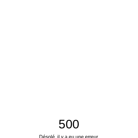
500
Désolé, il y a eu une erreur.