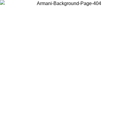
Choisissez le pays dans lequel vous vous trouvez pour voir le contenu
local et acheter en ligne.
Pays/Région
Continuer
United States