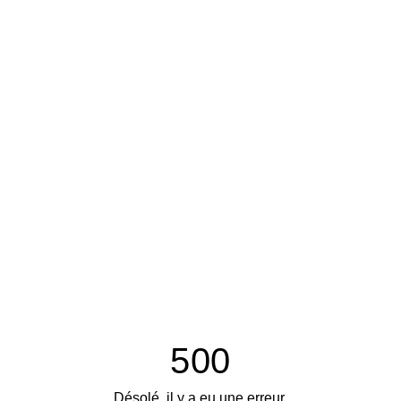
500
Désolé, il y a eu une erreur.