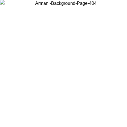
Choisissez le pays dans lequel vous vous trouvez pour voir le contenu
local et acheter en ligne.
Pays/Région
Continuer
United States