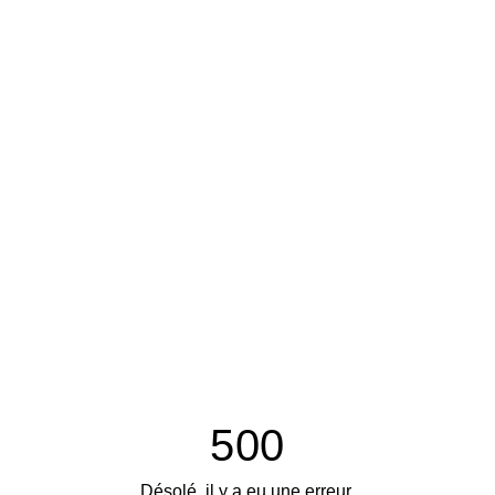
500
Désolé, il y a eu une erreur.