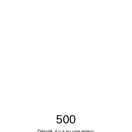
500
Désolé, il y a eu une erreur.