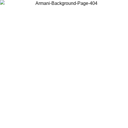
Choisissez le pays dans lequel vous vous trouvez pour voir le contenu
local et acheter en ligne.
Pays/Région
Continuer
United States
Connectez-vous à votre compte pour bénéficier de la livraison gratuite
à partir de 200CAD d'achats