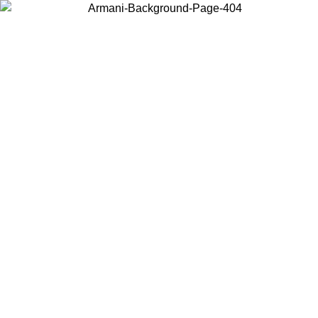
Choisissez le pays dans lequel vous vous trouvez pour voir le contenu
local et acheter en ligne.
Pays/Région
Continuer
United States
Connectez-vous à votre compte pour bénéfici
JUSQU’AU 09/07
à partir de 200CAD d'