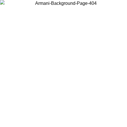
Choisissez le pays dans lequel vous vous trouvez pour voir le contenu
local et acheter en ligne.
Pays/Région
Continuer
United States
Connectez-vous à votre compte pour bénéficier de la livraison gratuite
à partir de 200CAD d'achats