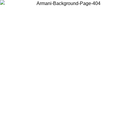
Choisissez le pays dans lequel vous vous trouvez pour voir le contenu
local et acheter en ligne.
Pays/Région
Continuer
United States
Connectez-vous à votre compte pour bénéficier de la livraison gratuite
à partir de 200CAD d'achats