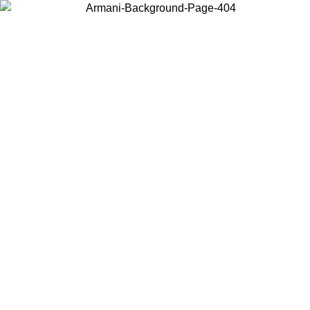
Choisissez le pays dans lequel vous vous trouvez pour voir le contenu
local et acheter en ligne.
Pays/Région
Continuer
United States
Connectez-vous à votre compte pour bénéficier de la livraison gratuite
à partir de 200CAD d'achats