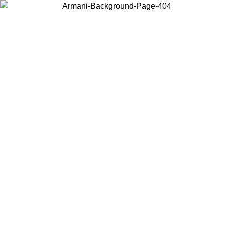
Choisissez le pays dans lequel vous vous trouvez pour voir le contenu
local et acheter en ligne.
Pays/Région
Continuer
United States
Connectez-vous à votre compte pour bénéficier de la livraison gratuite
à partir de 200CAD d'achats