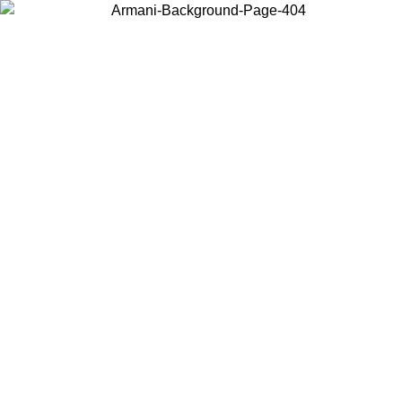
Choisissez le pays dans lequel vous vous trouvez pour voir le contenu
local et acheter en ligne.
Pays/Région
Continuer
United States
Connectez-vous à votre compte pour bénéficier de la livraison gratuite
à partir de 200CAD d'achats