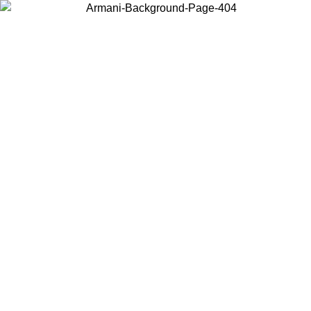
Choisissez le pays dans lequel vous vous trouvez pour voir le contenu
local et acheter en ligne.
Pays/Région
Continuer
United States
Connectez-vous à votre compte pour bénéficier de la livraison gratuite
à partir de 200CAD d'achats