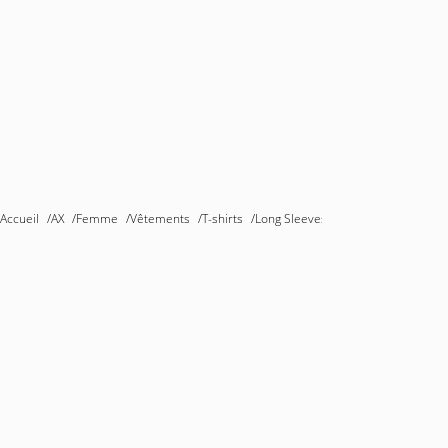
Accueil
/
AX
/
Femme
/
Vêtements
/
T-shirts
/
Long Sleeves T-Shirts
/
T-shirts à