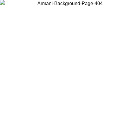
Choisissez le pays dans lequel vous vous trouvez pour voir le contenu
local et acheter en ligne.
Pays/Région
Continuer
United States