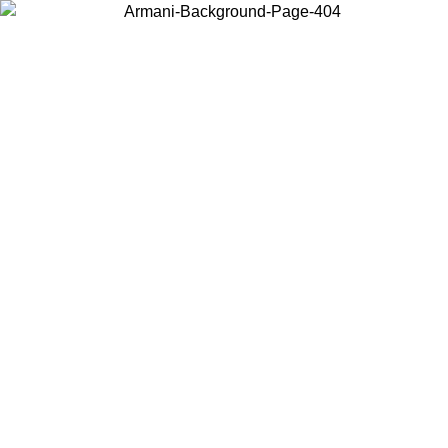
Choisissez le pays dans lequel vous vous trouvez pour voir le contenu
local et acheter en ligne.
Pays/Région
Continuer
United States
Connectez-vous à votre compte pour bénéficier de la livraison
gratuite à partir de 200CAD d'achats