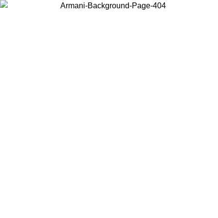
Choisissez le pays dans lequel vous vous trouvez pour voir le contenu
local et acheter en ligne.
Pays/Région
Continuer
United States
Connectez-vous à votre compte pour bénéficier de la livraison
gratuite à partir de 200CAD d'achats