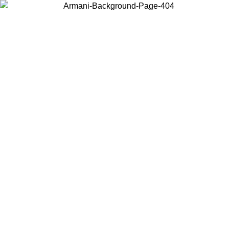
Choisissez le pays dans lequel vous vous trouvez pour voir le contenu
local et acheter en ligne.
Pays/Région
Continuer
United States
Connectez-vous à votre compte pour bénéficier de la livraison
gratuite à partir de 200CAD d'achats