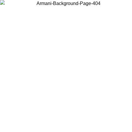
Choisissez le pays dans lequel vous vous trouvez pour voir le contenu
local et acheter en ligne.
Pays/Région
Continuer
United States
Connectez-vous à votre compte pour bénéficier de la livraison
gratuite à partir de 200CAD d'achats