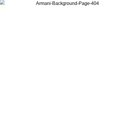
Choisissez le pays dans lequel vous vous trouvez pour voir le contenu
local et acheter en ligne.
Pays/Région
Continuer
United States
Connectez-vous à votre compte pour bénéficier de la livraison
gratuite à partir de 200CAD d'achats