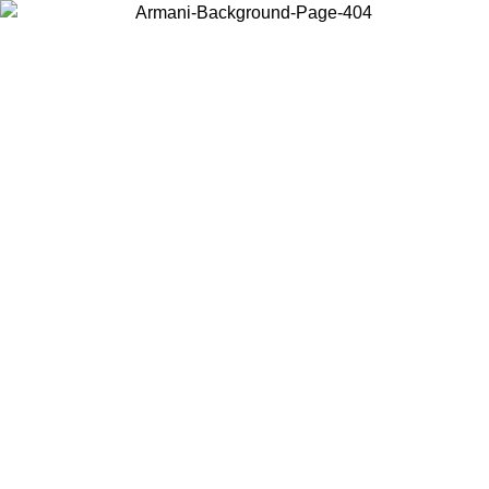
Choisissez le pays dans lequel vous vous trouvez pour voir le contenu
local et acheter en ligne.
Pays/Région
Continuer
United States
Connectez-vous à votre compte pour bénéficier de la livraison
gratuite à partir de 200CAD d'achats