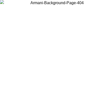
Choisissez le pays dans lequel vous vous trouvez pour voir le contenu
local et acheter en ligne.
Pays/Région
Continuer
United States
Connectez-vous à votre compte pour bénéficier de la livraison
gratuite à partir de 200CAD d'achats