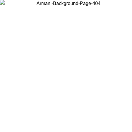
Choisissez le pays dans lequel vous vous trouvez pour voir le contenu
local et acheter en ligne.
Pays/Région
Continuer
United States
Connectez-vous à votre compte pour bénéficier de la livraison
gratuite à partir de 200CAD d'achats