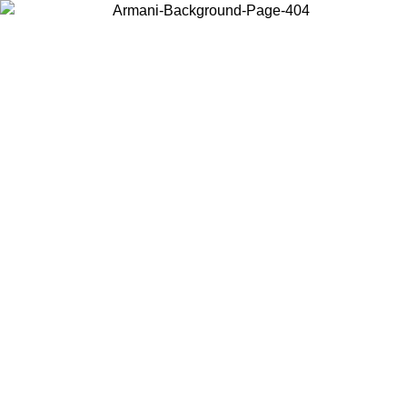
Choisissez le pays dans lequel vous vous trouvez pour voir le contenu
local et acheter en ligne.
Pays/Région
Continuer
United States
Connectez-vous à votre compte pour bénéficier de la livraison
gratuite à partir de 200CAD d'achats