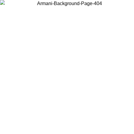
Choisissez le pays dans lequel vous vous trouvez pour voir le contenu
local et acheter en ligne.
Pays/Région
Continuer
United States
Connectez-vous à votre compte pour bénéficier de la livraison
gratuite à partir de 200CAD d'achats