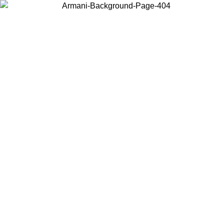
Choisissez le pays dans lequel vous vous trouvez pour voir le contenu
local et acheter en ligne.
Pays/Région
Continuer
United States
Connectez-vous à votre compte pour bénéficier de la livraison
gratuite à partir de 200CAD d'achats