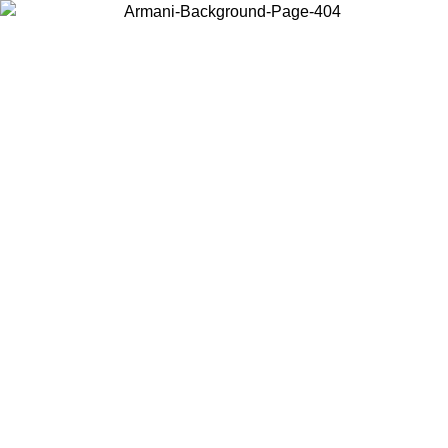
Choisissez le pays dans lequel vous vous trouvez pour voir le contenu
local et acheter en ligne.
Pays/Région
Continuer
United States
Connectez-vous à votre compte pour bénéficier de la livraison
gratuite à partir de 200CAD d'achats