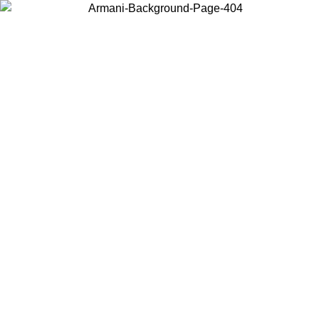
Choisissez le pays dans lequel vous vous trouvez pour voir le contenu
local et acheter en ligne.
Pays/Région
Continuer
United States
Connectez-vous à votre compte pour bénéficier de la livraison
gratuite à partir de 200CAD d'achats