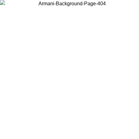
Choisissez le pays dans lequel vous vous trouvez pour voir le contenu
local et acheter en ligne.
Pays/Région
Continuer
United States
Connectez-vous à votre compte pour bénéficier de la livraison
gratuite à partir de 200CAD d'achats