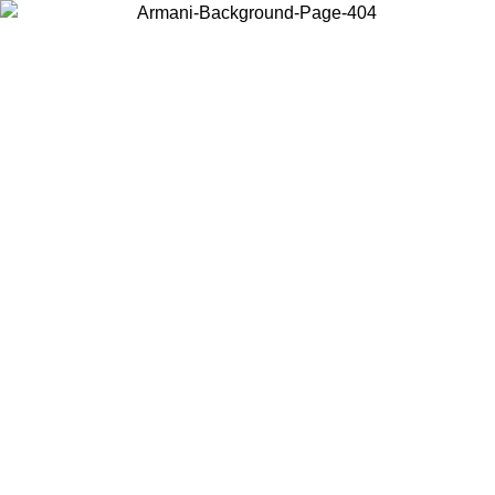
Choisissez le pays dans lequel vous vous trouvez pour voir le contenu
local et acheter en ligne.
Pays/Région
Continuer
United States
Connectez-vous à votre compte pour bénéficier de la livraison
gratuite à partir de 200CAD d'achats