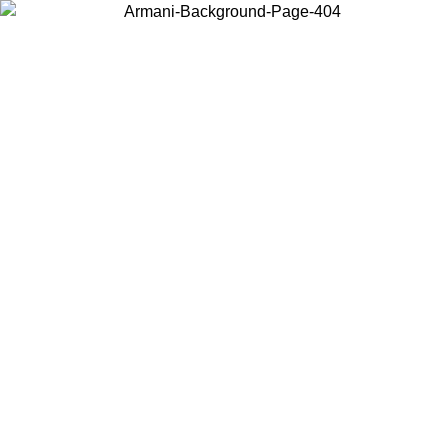
Choisissez le pays dans lequel vous vous trouvez pour voir le contenu
local et acheter en ligne.
Pays/Région
Continuer
United States
Connectez-vous à votre compte pour bénéficier de la livraison
gratuite à partir de 200CAD d'achats