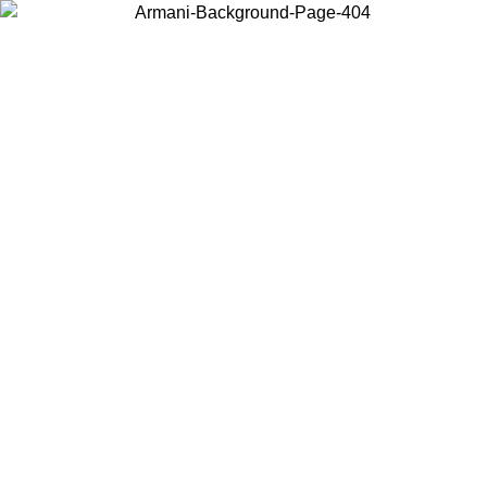
Choisissez le pays dans lequel vous vous trouvez pour voir le contenu
local et acheter en ligne.
Pays/Région
Continuer
United States
Connectez-vous à votre compte pour bénéficier de la livraiso
gratuite à partir de 200CAD d'achats