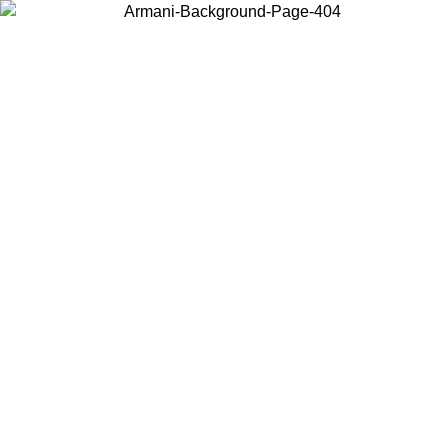
Choisissez le pays dans lequel vous vous trouvez pour voir le contenu
local et acheter en ligne.
Pays/Région
Continuer
United States
Connectez-vous à votre compte pour bénéficier de la livraison
gratuite à partir de 200CAD d'achats