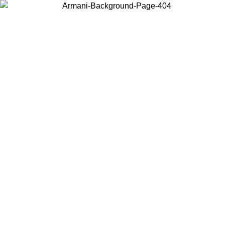
Choisissez le pays dans lequel vous vous trouvez pour voir le contenu
local et acheter en ligne.
Pays/Région
Continuer
United States
Connectez-vous à votre compte pour bénéficier de la livraison gratuite à part
de 200CAD d'achats