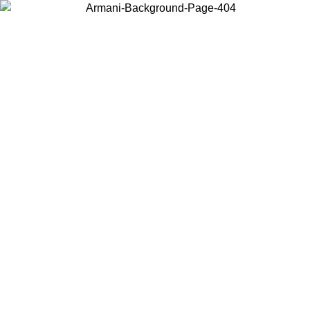
Choisissez le pays dans lequel vous vous trouvez pour voir le contenu
local et acheter en ligne.
Pays/Région
Continuer
United States
Connectez-vous à votre compte pour bénéficier de la livraison gratuite à part
de 200CAD d'achats