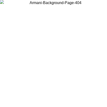
Choisissez le pays dans lequel vous vous trouvez pour voir le contenu
local et acheter en ligne.
Pays/Région
Continuer
United States
Connectez-vous à votre compte pour bénéficier de la livraison gratuite à part
de 200CAD d'achats