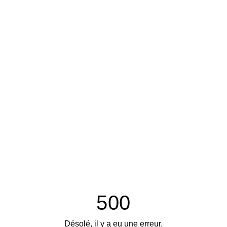
500
Désolé, il y a eu une erreur.